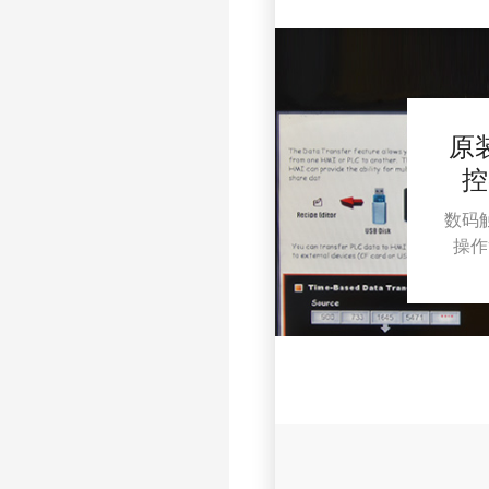
原
控
数码
操作