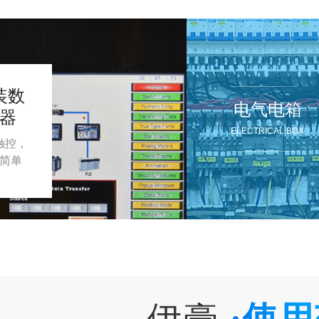
装数
电气电箱
器
ELECTRICAL BOX
触控，
简单
伊豪
·使