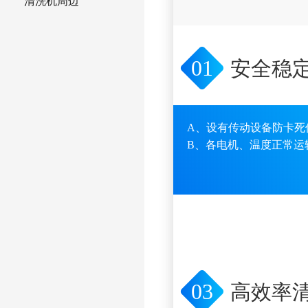
清洗机周边
01
安全稳
A、设有传动设备防卡死
B、各电机、温度正常运
03
高效率