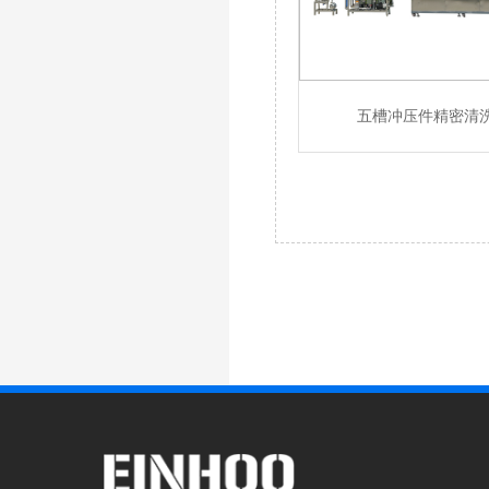
五槽冲压件精密清